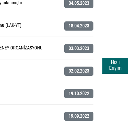
yımlanmıştır.
04.05.2023
onu (LAK-YT)
18.04.2023
DENEY ORGANİZASYONU
03.03.2023
Hızlı
Erişim
02.02.2023
19.10.2022
19.09.2022