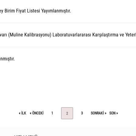
y Birim Fiyat Listesi Yayımlanmıştır.
varı (Muline Kalibrasyonu) Laboratuvarlararası Karşılaştırma ve Yeterl
nmıştır.
« ILK
« ÖNCEKI
1
3
SONRAKI »
SON »
2