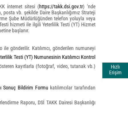
K internet sitesi (
https://takk.dsi.gov.tr
) ‘nde
 posta vb. şekilde Daire Başkanlığımız Strateji
tirme Şube Müdürlüğünden telefon yoluyla veya
sti hizmeti ile ilgili Yeterlilik Testi (YT) Hizmet
metine başlanır.
go ile gönderilir. Katılımcı, gönderilen numuneyi
terlilik Testi (YT) Numunesinin Katılımcı Kontrol
teren kayıtlarla (fotoğraf, video, tutanak vb.)
Hızlı
Erişim
mcı Sonuç Bildirim Formu
katılımcılar tarafından
ğerlendirme Raporu, DSİ TAKK Dairesi Başkanlığı