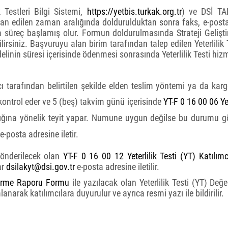
k Testleri Bilgi Sistemi,
https://yetbis.turkak.org.tr
) ve DSİ TAK
lan edilen zaman aralığında doldurulduktan sonra faks, e-posta,
la süreç başlamış olur. Formun doldurulmasında Strateji Geliş
lirsiniz. Başvuruyu alan birim tarafından talep edilen Yeterlilik Te
edelinin süresi içerisinde ödenmesi sonrasında Yeterlilik Testi hiz
mcı tarafından belirtilen şekilde elden teslim yöntemi ya da kar
ontrol eder ve 5 (beş) takvim günü içerisinde
YT-F 0 16 00 06 Ye
ığına yönelik teyit yapar. Numune uygun değilse bu durumu gös
e-posta adresine iletir.
gönderilecek olan
YT-F 0 16 00 12 Yeterlilik Testi (YT) Katılı
ar
dsilakyt@dsi.gov.tr
e-posta adresine iletilir.
ndirme Raporu Formu
ile yazılacak olan Yeterlilik Testi (YT) De
lanarak katılımcılara duyurulur ve ayrıca resmi yazı ile bildirilir.