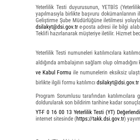
Yeterlilik Testi duyurusunun, YETBİS (Yeterlili
yapılmasıyla birlikte başvuru dokümanlarının i
Geliştirme Şube Müdürlüğüne iletilmesi yoluy
dsilakyt@dsi.gov.tr
e-posta adresi ile bilgi alabi
Teklifi hazırlanarak müşteriye iletilir. Hizmet b
Yeterlilik Testi numuneleri katılımcılara katılı
aldığında
ambalajının sağlam olup olmadığını k
ve Kabul Formu
ile numunelerin eksiksiz ulaşt
birlikte ilgili formu katılımcı
dsilakyt@dsi.gov.tr
Program Sorumlusu tarafından katılımcılara 
doldurularak son bildirim tarihine kadar sonuçl
YT-F 0 16 00 13 Yeterlilik Testi (YT) Değerle
internet sitesinde (
https://takk.dsi.gov.tr
) yayım