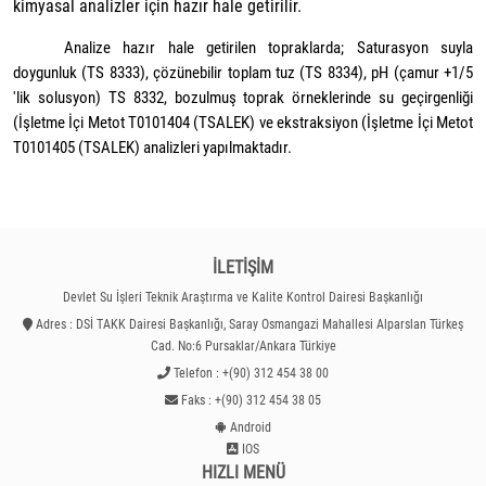
kimyasal analizler için hazır hale getirilir.
Analize hazır hale getirilen topraklarda; Saturasyon suyla
doygunluk (TS 8333), çözünebilir toplam tuz (TS 8334), pH (çamur +1/5
'lik solusyon) TS 8332, bozulmuş toprak örneklerinde su geçirgenliği
(İşletme İçi Metot T0101404 (TSALEK) ve ekstraksiyon (İşletme İçi Metot
T0101405 (TSALEK) analizleri yapılmaktadır.
İLETİŞİM
Devlet Su İşleri Teknik Araştırma ve Kalite Kontrol Dairesi Başkanlığı
Adres : DSİ TAKK Dairesi Başkanlığı, Saray Osmangazi Mahallesi Alparslan Türkeş
Cad. No:6 Pursaklar/Ankara Türkiye
Telefon : +(90) 312 454 38 00
Faks : +(90) 312 454 38 05
Android
IOS
HIZLI MENÜ