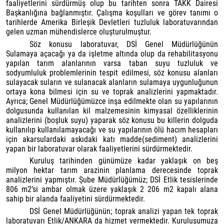
faaliyetlerini sürdürmüş olup bu tarihten sonra TAKK Dairesi
Başkanlığına bağlanmıştır. Çalışma koşulları ve görev tanımı o
tarihlerde Amerika Birleşik Devletleri tuzluluk laboratuvarından
gelen uzman mühendislerce oluşturulmuştur.
Söz konusu laboratuvar, DSİ Genel Müdürlüğünün
Sulamaya açacağı ya da işletme altında olup da rehabilitasyonu
yapılan tarım alanlarının varsa taban suyu tuzluluk ve
sodyumluluk problemlerinin tespit edilmesi, söz konusu alanları
sulayacak suların ve sulanacak alanların sulamaya uygunluğunun
ortaya kona bilmesi için su ve toprak analizlerini yapmaktadır.
Ayrıca; Genel Müdürlüğümüzce inşa edilmekte olan su yapılarının
dolgusunda kullanılan kil malzemesinin kimyasal özelliklerinin
analizlerini (boşluk suyu) yaparak söz konusu bu killerin dolguda
kullanılıp kullanılamayacağı ve su yapılarının ölü hacım hesapları
için akarsulardaki askıdaki katı madde(sediment) analizlerini
yapan bir laboratuvar olarak faaliyetlerini sürdürmektedir.
Kuruluş tarihinden günümüze kadar yaklaşık on beş
milyon hektar tarım arazinin planlama derecesinde toprak
analizlerini yapmıştır. Şube Müdürlüğümüz; DSİ Etlik tesislerinde
806 m2’si ambar olmak üzere yaklaşık 2 206 m2 kapalı alana
sahip bir alanda faaliyetini sürdürmektedir.
DSİ Genel Müdürlüğünün; toprak analizi yapan tek toprak
laboratuvarı Etlik/ANKARA da hizmet vermektedir. Kuruluşumuza