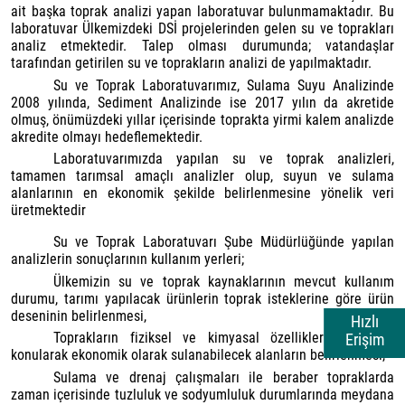
ait başka toprak analizi yapan laboratuvar bulunmamaktadır. Bu
laboratuvar Ülkemizdeki DSİ projelerinden gelen su ve toprakları
analiz etmektedir. Talep olması durumunda; vatandaşlar
tarafından getirilen su ve toprakların analizi de yapılmaktadır.
Su ve Toprak Laboratuvarımız, Sulama Suyu Analizinde
2008 yılında, Sediment Analizinde ise 2017 yılın da akretide
olmuş, önümüzdeki yıllar içerisinde toprakta yirmi kalem analizde
akredite olmayı hedeflemektedir.
Laboratuvarımızda yapılan su ve toprak analizleri,
tamamen tarımsal amaçlı analizler olup, suyun ve sulama
alanlarının en ekonomik şekilde belirlenmesine yönelik veri
üretmektedir
Su ve Toprak Laboratuvarı Şube Müdürlüğünde yapılan
analizlerin sonuçlarının kullanım yerleri;
Ülkemizin su ve toprak kaynaklarının mevcut kullanım
durumu, tarımı yapılacak ürünlerin toprak isteklerine göre ürün
deseninin belirlenmesi,
Hızlı
Toprakların fiziksel ve kimyasal özelliklerinin ortaya
Erişim
konularak ekonomik olarak sulanabilecek alanların belirlenmesi,
Sulama ve drenaj çalışmaları ile beraber topraklarda
zaman içerisinde tuzluluk ve sodyumluluk durumlarında meydana