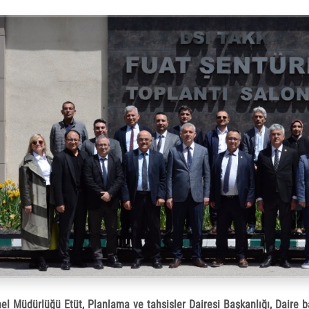
el Müdürlüğü Etüt, Planlama ve tahsisler Dairesi Başkanlığı, Daire 