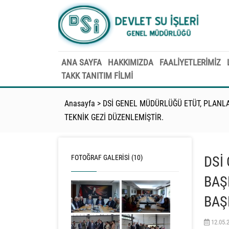
ANA SAYFA
HAKKIMIZDA
FAALİYETLERİMİZ
TAKK TANITIM FILMI
Anasayfa
>
DSİ GENEL MÜDÜRLÜĞÜ ETÜT, PLANLA
TEKNİK GEZİ DÜZENLEMİŞTİR.
FOTOĞRAF GALERISI (10)
DSİ
BAŞ
BAŞ
12.05.