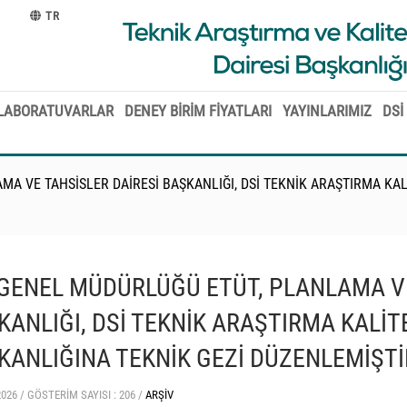
TR
LABORATUVARLAR
DENEY BİRİM FİYATLARI
YAYINLARIMIZ
DSİ
MA VE TAHSİSLER DAİRESİ BAŞKANLIĞI, DSİ TEKNİK ARAŞTIRMA KA
 GENEL MÜDÜRLÜĞÜ ETÜT, PLANLAMA VE
KANLIĞI, DSİ TEKNİK ARAŞTIRMA KALİT
KANLIĞINA TEKNİK GEZİ DÜZENLEMİŞTİ
2026 /
GÖSTERIM SAYISI : 206 /
ARŞIV