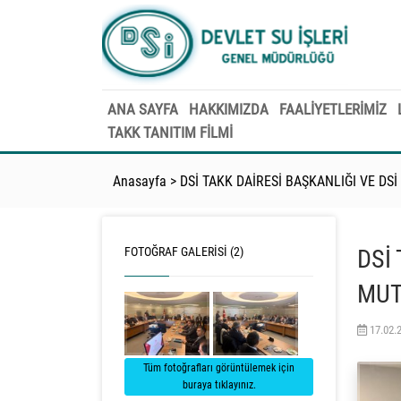
ANA SAYFA
HAKKIMIZDA
FAALİYETLERİMİZ
TAKK TANITIM FILMI
Anasayfa
>
DSİ TAKK DAİRESİ BAŞKANLIĞI VE D
FOTOĞRAF GALERISI (2)
DSİ
MUT
17.02.
Tüm fotoğrafları görüntülemek için
buraya tıklayınız.