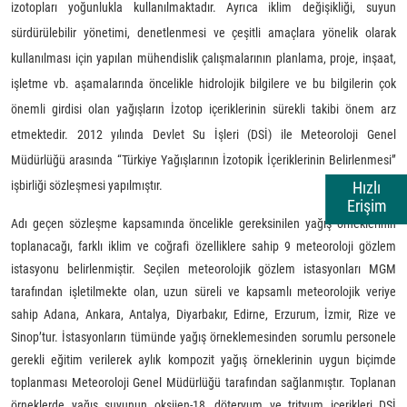
izotopları yoğunlukla kullanılmaktadır. Ayrıca iklim değişikliği, suyun
sürdürülebilir yönetimi, denetlenmesi ve çeşitli amaçlara yönelik olarak
kullanılması için yapılan mühendislik çalışmalarının planlama, proje, inşaat,
işletme vb. aşamalarında öncelikle hidrolojik bilgilere ve bu bilgilerin çok
önemli girdisi olan yağışların İzotop içeriklerinin sürekli takibi önem arz
etmektedir. 2012 yılında Devlet Su İşleri (DSİ) ile Meteoroloji Genel
Müdürlüğü arasında “Türkiye Yağışlarının İzotopik İçeriklerinin Belirlenmesi”
Hızlı
işbirliği sözleşmesi yapılmıştır.
Erişim
Adı geçen sözleşme kapsamında öncelikle gereksinilen yağış örneklerinin
toplanacağı, farklı iklim ve coğrafi özelliklere sahip 9 meteoroloji gözlem
istasyonu belirlenmiştir. Seçilen meteorolojik gözlem istasyonları MGM
tarafından işletilmekte olan, uzun süreli ve kapsamlı meteorolojik veriye
sahip Adana, Ankara, Antalya, Diyarbakır, Edirne, Erzurum, İzmir, Rize ve
Sinop’tur. İstasyonların tümünde yağış örneklemesinden sorumlu personele
gerekli eğitim verilerek aylık kompozit yağış örneklerinin uygun biçimde
toplanması Meteoroloji Genel Müdürlüğü tarafından sağlanmıştır. Toplanan
örneklerde yağış suyunun oksijen-18, döteryum ve trityum içerikleri DSİ